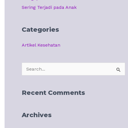
Sering Terjadi pada Anak
Categories
Artikel Kesehatan
S
e
a
Recent Comments
r
c
Archives
h
f