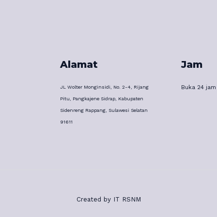
Alamat
Jam
Buka 24 jam
JL Wolter Monginsidi, No. 2-4, Rijang
Pitu, Pangkajene Sidrap, Kabupaten
Sidenreng Rappang, Sulawesi Selatan
91611
Created by IT RSNM