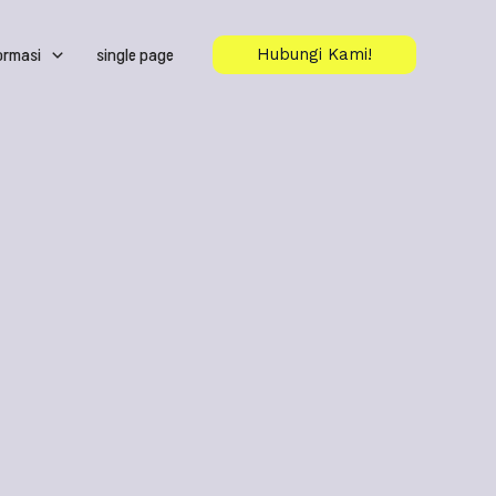
ormasi
single page
Hubungi Kami!