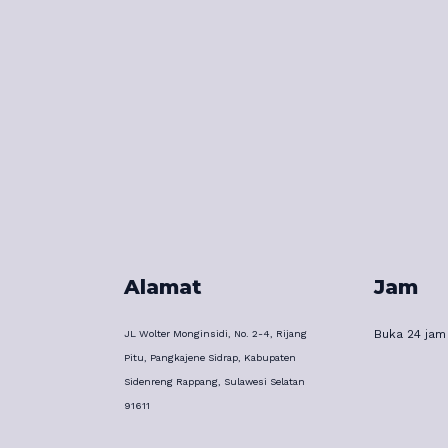
Alamat
Jam
Buka 24 jam
JL Wolter Monginsidi, No. 2-4, Rijang
Pitu, Pangkajene Sidrap, Kabupaten
Sidenreng Rappang, Sulawesi Selatan
91611